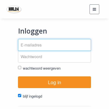
Toggle
navigati
Inloggen
wachtwoord weergeven
Log in
blijf ingelogd