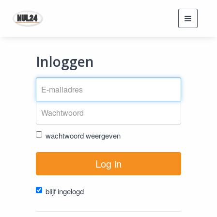
Toggle
navigati
Inloggen
wachtwoord weergeven
Log in
blijf ingelogd